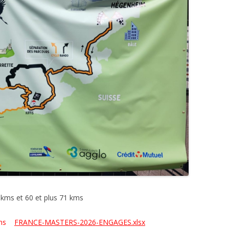
kms et 60 et plus 71 kms
59ans
FRANCE-MASTERS-2026-ENGAGES.xlsx