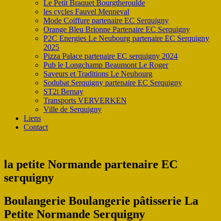
Le Petit Braquet Bourgtheroulde
les cycles Fauvel Menneval
Mode Coiffure partenaire EC Serquigny
Orange Bleu Brionne Partenaire EC Serquigny
P2C Energies Le Neubourg partenaire EC Serquigny
2025
Pizza Palace partenaire EC serquigny 2024
Pub le Longchamp Beaumont Le Roger
Saveurs et Traditions Le Neubourg
Sodubat Serquigny partenaire EC Serquigny
ST2i Bernay
Transports VERVERKEN
Ville de Serquigny
Liens
Contact
la petite Normande partenaire EC
serquigny
Boulangerie Boulangerie pâtisserie La
Petite Normande Serquigny