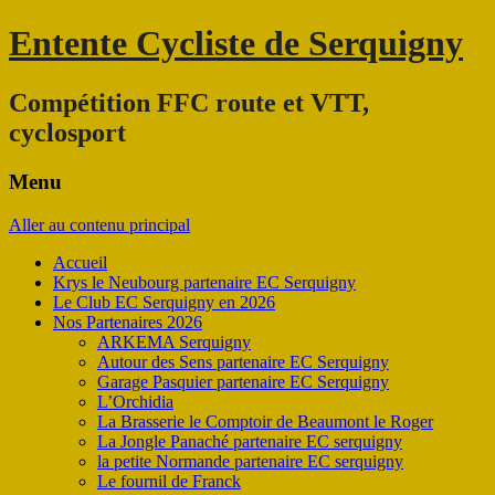
Entente Cycliste de Serquigny
Compétition FFC route et VTT,
cyclosport
Menu
Aller au contenu principal
Accueil
Krys le Neubourg partenaire EC Serquigny
Le Club EC Serquigny en 2026
Nos Partenaires 2026
ARKEMA Serquigny
Autour des Sens partenaire EC Serquigny
Garage Pasquier partenaire EC Serquigny
L’Orchidia
La Brasserie le Comptoir de Beaumont le Roger
La Jongle Panaché partenaire EC serquigny
la petite Normande partenaire EC serquigny
Le fournil de Franck