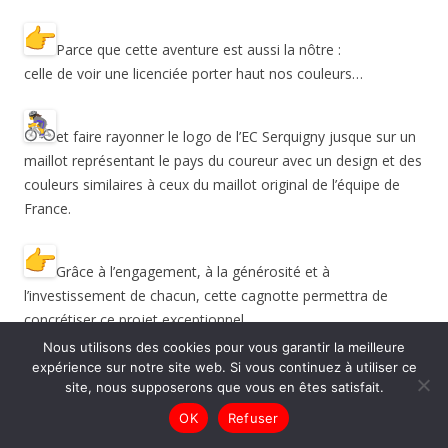
Parce que cette aventure est aussi la nôtre :
celle de voir une licenciée porter haut nos couleurs…
et faire rayonner le logo de l’EC Serquigny jusque sur un
maillot représentant le pays du coureur avec un design et des
couleurs similaires à ceux du maillot original de l’équipe de
France.
Grâce à l’engagement, à la générosité et à
l’investissement de chacun, cette cagnotte permettra de
concrétiser ce projet exceptionnel.
Nous utilisons des cookies pour vous garantir la meilleure
Chaque contribution devient une force.
expérience sur notre site web. Si vous continuez à utiliser ce
site, nous supposerons que vous en êtes satisfait.
Chaque don rapproche Maghaly de la ligne de départ.
OK
Refuser
Aujourd’hui, nous l’accompagnons.