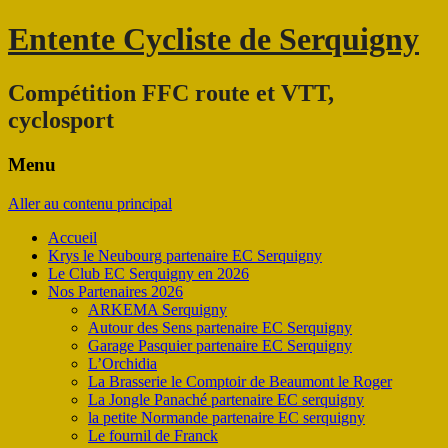
Entente Cycliste de Serquigny
Compétition FFC route et VTT,
cyclosport
Menu
Aller au contenu principal
Accueil
Krys le Neubourg partenaire EC Serquigny
Le Club EC Serquigny en 2026
Nos Partenaires 2026
ARKEMA Serquigny
Autour des Sens partenaire EC Serquigny
Garage Pasquier partenaire EC Serquigny
L’Orchidia
La Brasserie le Comptoir de Beaumont le Roger
La Jongle Panaché partenaire EC serquigny
la petite Normande partenaire EC serquigny
Le fournil de Franck