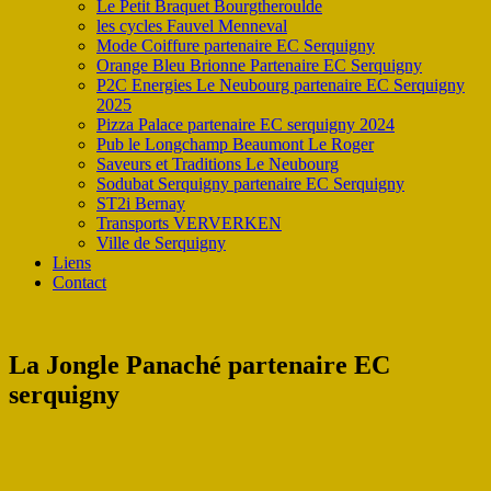
Le Petit Braquet Bourgtheroulde
les cycles Fauvel Menneval
Mode Coiffure partenaire EC Serquigny
Orange Bleu Brionne Partenaire EC Serquigny
P2C Energies Le Neubourg partenaire EC Serquigny
2025
Pizza Palace partenaire EC serquigny 2024
Pub le Longchamp Beaumont Le Roger
Saveurs et Traditions Le Neubourg
Sodubat Serquigny partenaire EC Serquigny
ST2i Bernay
Transports VERVERKEN
Ville de Serquigny
Liens
Contact
La Jongle Panaché partenaire EC
serquigny