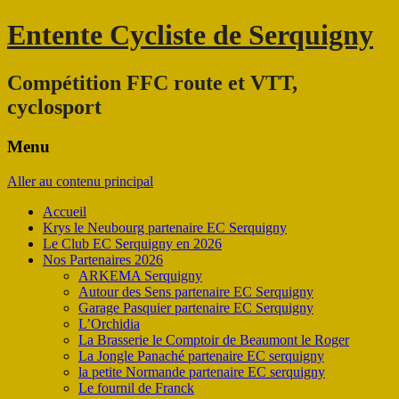
Entente Cycliste de Serquigny
Compétition FFC route et VTT,
cyclosport
Menu
Aller au contenu principal
Accueil
Krys le Neubourg partenaire EC Serquigny
Le Club EC Serquigny en 2026
Nos Partenaires 2026
ARKEMA Serquigny
Autour des Sens partenaire EC Serquigny
Garage Pasquier partenaire EC Serquigny
L’Orchidia
La Brasserie le Comptoir de Beaumont le Roger
La Jongle Panaché partenaire EC serquigny
la petite Normande partenaire EC serquigny
Le fournil de Franck